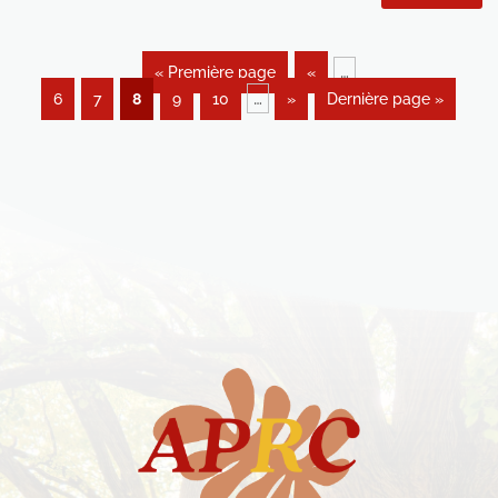
…
« Première page
«
…
6
7
8
9
10
»
Dernière page »