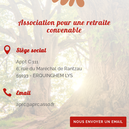
Association pour une retraite
convenable

Siège social
Appt C 111
6, rue du Maréchal de Rantzau
59193 - ERQUINGHEM LYS

Email
aprc@aprc.asso.fr
NOUS ENVOYER UN EMAIL