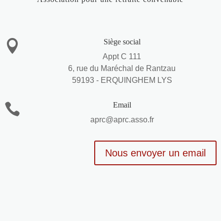
Siège social

Appt C 111
6, rue du Maréchal de Rantzau
59193 - ERQUINGHEM LYS
Email

aprc@aprc.asso.fr
Nous envoyer un email