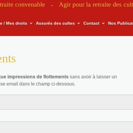
traite convenable
Agir pour la retraite des cul
–
te / Mes droits
Assurés des cultes
Contact
Nos Publica
ents
que impressions de flottements
sans avoir à laisser un
sse email dans le champ ci-dessous.