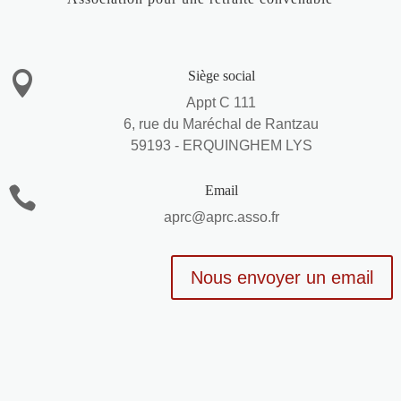
Siège social

Appt C 111
6, rue du Maréchal de Rantzau
59193 - ERQUINGHEM LYS
Email

aprc@aprc.asso.fr
Nous envoyer un email