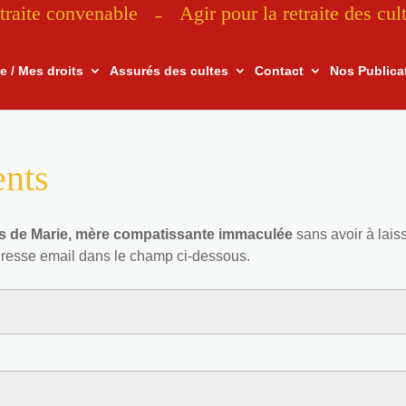
traite convenable
Agir pour la retraite des cul
–
te / Mes droits
Assurés des cultes
Contact
Nos Publica
ents
s de Marie, mère compatissante immaculée
sans avoir à lais
dresse email dans le champ ci-dessous.