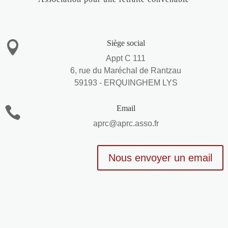
Siège social

Appt C 111
6, rue du Maréchal de Rantzau
59193 - ERQUINGHEM LYS
Email

aprc@aprc.asso.fr
Nous envoyer un email