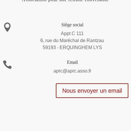
Siège social

Appt C 111
6, rue du Maréchal de Rantzau
59193 - ERQUINGHEM LYS
Email

aprc@aprc.asso.fr
Nous envoyer un email