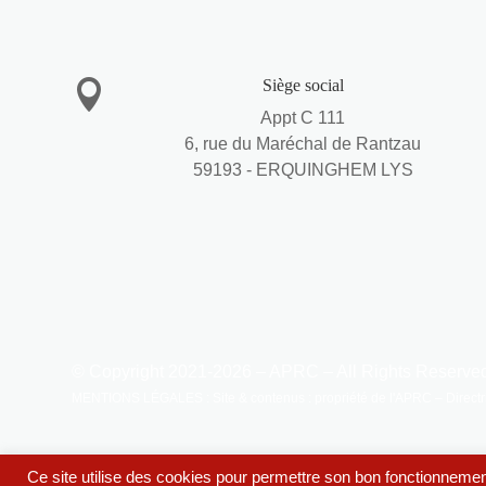
Siège social

Appt C 111
6, rue du Maréchal de Rantzau
59193 - ERQUINGHEM LYS
© Copyright 2021-2026 – APRC – All Rights Reserve
MENTIONS LÉGALES : Site & contenus : propriété de l'APRC – Directric
Ce site utilise des cookies pour permettre son bon fonctionnemen