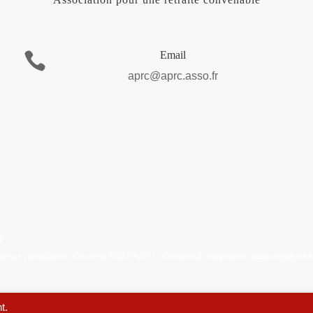
Email

aprc@aprc.asso.fr
d
e de publication : Christine BOCKAERT - Création & intégration : justincreations.
t.