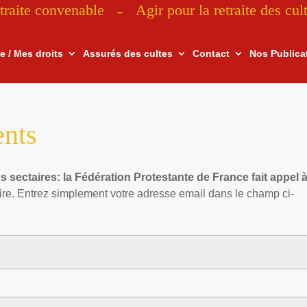
traite convenable
Agir pour la retraite des cul
–
te / Mes droits
Assurés des cultes
Contact
Nos Publica
ents
s sectaires: la Fédération Protestante de France fait appel à
re. Entrez simplement votre adresse email dans le champ ci-