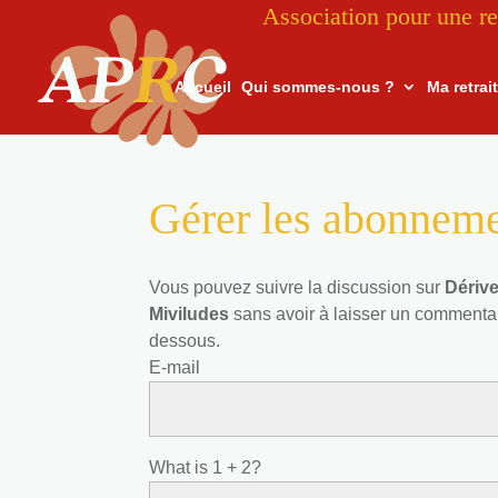
Association pour une re
Accueil
Qui sommes-nous ?
Ma retrai
Gérer les abonnem
Vous pouvez suivre la discussion sur
Dérive
Miviludes
sans avoir à laisser un commentai
dessous.
E-mail
What is 1 + 2?