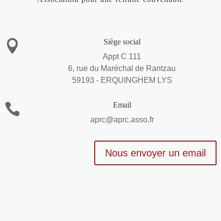
Siège social

Appt C 111
6, rue du Maréchal de Rantzau
59193 - ERQUINGHEM LYS
Email

aprc@aprc.asso.fr
Nous envoyer un email