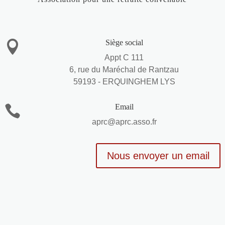
Siège social

Appt C 111
6, rue du Maréchal de Rantzau
59193 - ERQUINGHEM LYS
Email

aprc@aprc.asso.fr
Nous envoyer un email