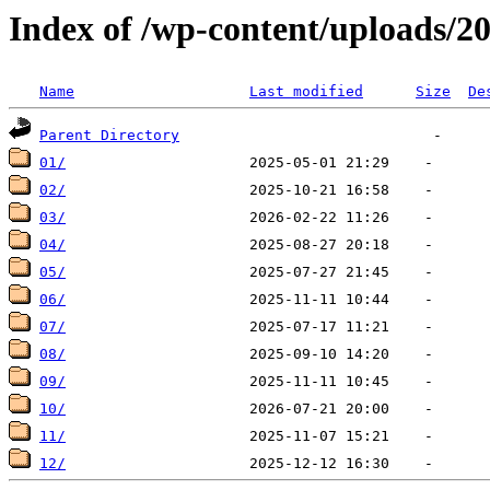
Index of /wp-content/uploads/2
Name
Last modified
Size
De
Parent Directory
01/
02/
03/
04/
05/
06/
07/
08/
09/
10/
11/
12/