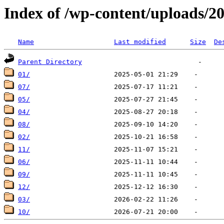
Index of /wp-content/uploads/2
Name
Last modified
Size
De
Parent Directory
01/
07/
05/
04/
08/
02/
11/
06/
09/
12/
03/
10/