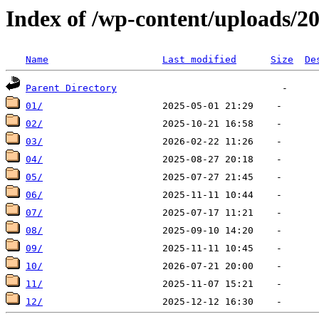
Index of /wp-content/uploads/2
Name
Last modified
Size
De
Parent Directory
01/
02/
03/
04/
05/
06/
07/
08/
09/
10/
11/
12/