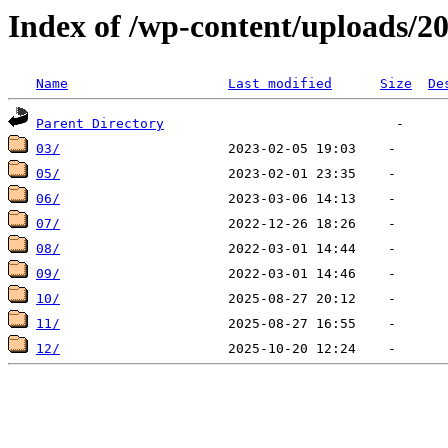
Index of /wp-content/uploads/2
Name
Last modified
Size
De
Parent Directory
03/
05/
06/
07/
08/
09/
10/
11/
12/