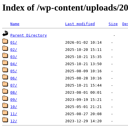
Index of /wp-content/uploads/2
Name
Last modified
Size
De
Parent Directory
01/
02/
03/
04/
05/
06/
07/
08/
09/
10/
11/
12/