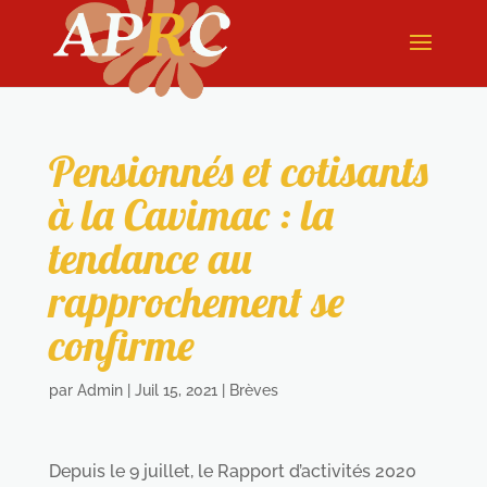
Pensionnés et cotisants
à la Cavimac : la
tendance au
rapprochement se
confirme
par
Admin
|
Juil 15, 2021
|
Brèves
Depuis le 9 juillet, le Rapport d’activités 2020