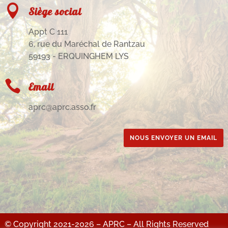

Siège social
Appt C 111
6, rue du Maréchal de Rantzau
59193 - ERQUINGHEM LYS

Email
aprc@aprc.asso.fr
NOUS ENVOYER UN EMAIL
© Copyright 2021-2026 – APRC – All Rights Reserved