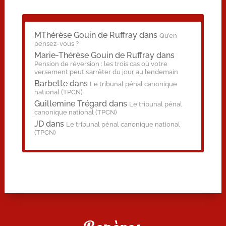
MThérèse Gouin de Ruffray
dans
Qu’en
pensez-vous ?
Marie-Thérèse Gouin de Ruffray
dans
Pension de réversion : les trois cas où votre
versement peut s’arrêter du jour au lendemain
Barbette
dans
Le tribunal pénal canonique
national (TPCN)
Guillemine Trégard
dans
Le tribunal pénal
canonique national (TPCN)
JD
dans
Le tribunal pénal canonique national
(TPCN)