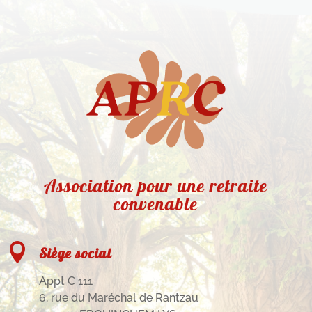
Association pour une retraite
convenable

Siège social
Appt C 111
6, rue du Maréchal de Rantzau