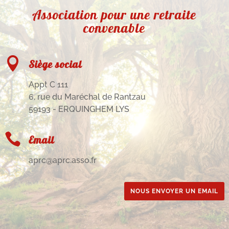
Association pour une retraite
convenable

Siège social
Appt C 111
6, rue du Maréchal de Rantzau
59193 - ERQUINGHEM LYS

Email
aprc@aprc.asso.fr
NOUS ENVOYER UN EMAIL