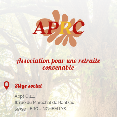
Association pour une retraite
convenable

Siège social
Appt C 111
6, rue du Maréchal de Rantzau
59193 - ERQUINGHEM LYS