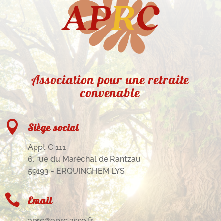
Association pour une retraite
convenable

Siège social
Appt C 111
6, rue du Maréchal de Rantzau
59193 - ERQUINGHEM LYS

Email
aprc@aprc.asso.fr