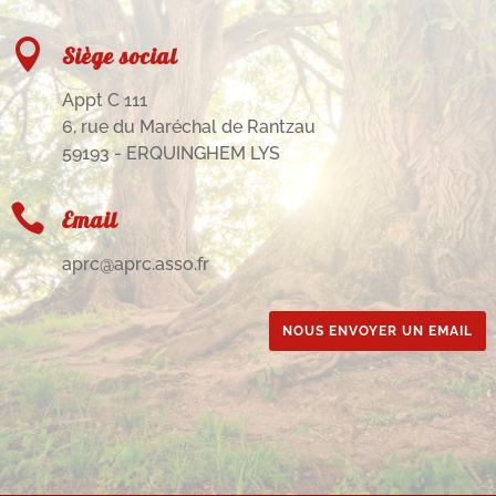

Siège social
Appt C 111
6, rue du Maréchal de Rantzau
59193 - ERQUINGHEM LYS

Email
aprc@aprc.asso.fr
NOUS ENVOYER UN EMAIL