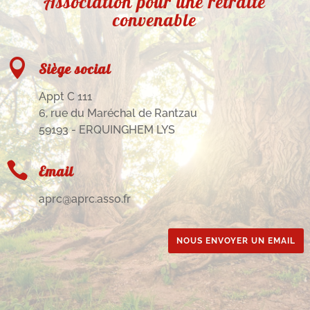
Association pour une retraite
convenable

Siège social
Appt C 111
6, rue du Maréchal de Rantzau
59193 - ERQUINGHEM LYS

Email
aprc@aprc.asso.fr
NOUS ENVOYER UN EMAIL