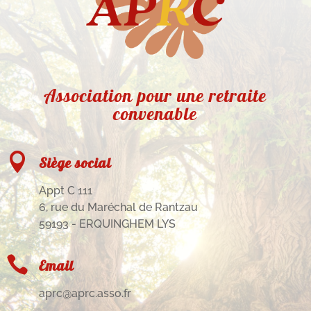
Association pour une retraite
convenable

Siège social
Appt C 111
6, rue du Maréchal de Rantzau
59193 - ERQUINGHEM LYS

Email
aprc@aprc.asso.fr