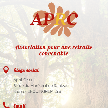
Association pour une retraite
convenable

Siège social
Appt C 111
6, rue du Maréchal de Rantzau
59193 - ERQUINGHEM LYS

Email