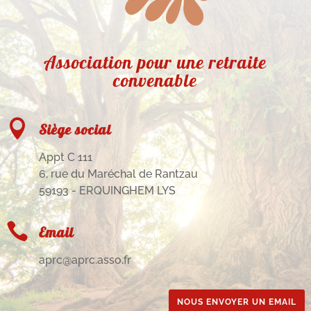
Association pour une retraite
convenable

Siège social
Appt C 111
6, rue du Maréchal de Rantzau
59193 - ERQUINGHEM LYS

Email
aprc@aprc.asso.fr
NOUS ENVOYER UN EMAIL