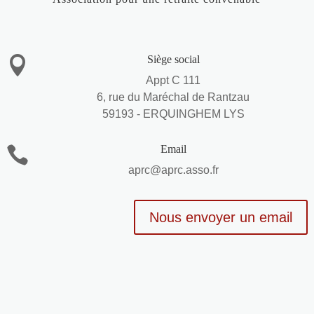
Siège social

Appt C 111
6, rue du Maréchal de Rantzau
59193 - ERQUINGHEM LYS
Email

aprc@aprc.asso.fr
Nous envoyer un email