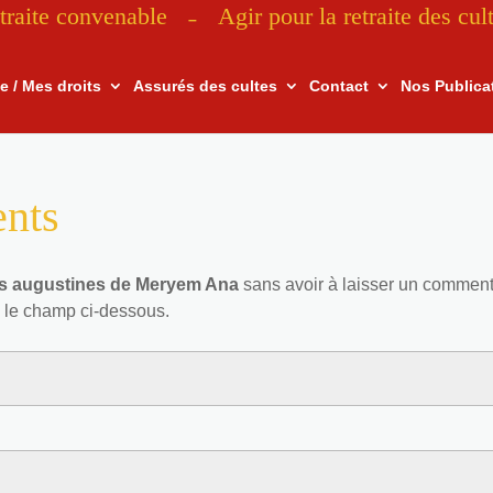
traite convenable
Agir pour la retraite des cul
–
te / Mes droits
Assurés des cultes
Contact
Nos Publica
ents
s augustines de Meryem Ana
sans avoir à laisser un comment
 le champ ci-dessous.