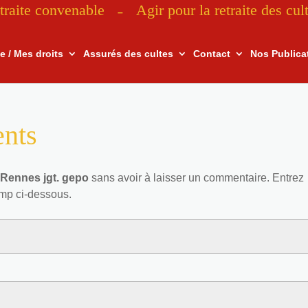
traite convenable
Agir pour la retraite des cul
–
te / Mes droits
Assurés des cultes
Contact
Nos Publica
ents
Rennes jgt. gepo
sans avoir à laisser un commentaire. Entrez
mp ci-dessous.