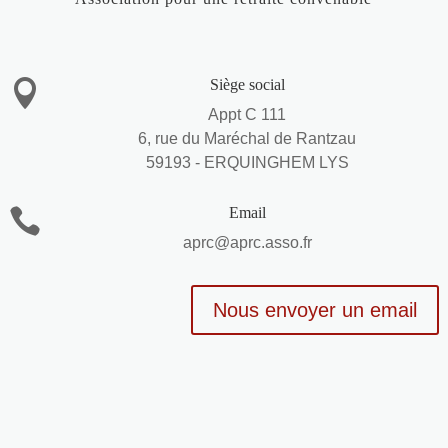
Siège social

Appt C 111
6, rue du Maréchal de Rantzau
59193 - ERQUINGHEM LYS
Email

aprc@aprc.asso.fr
Nous envoyer un email