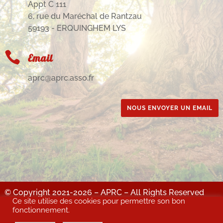
Appt C 111
6, rue du Maréchal de Rantzau
59193 - ERQUINGHEM LYS

Email
aprc@aprc.asso.fr
NOUS ENVOYER UN EMAIL
© Copyright 2021-2026 – APRC – All Rights Reserved
Ce site utilise des cookies pour permettre son bon
MENTIONS LÉGALES : Site & contenus : propriété de l'APRC – Directrice de
fonctionnement.
publication : Christine BOCKAERT - Création & intégration : justincreations.fr –