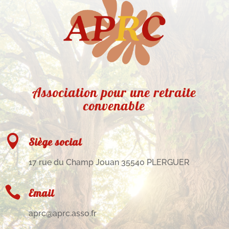
Association pour une retraite
convenable

Siège social
17 rue du Champ Jouan 35540 PLERGUER

Email
aprc@aprc.asso.fr