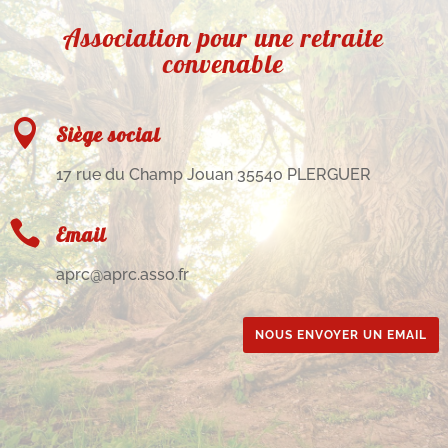
Association pour une retraite
convenable

Siège social
17 rue du Champ Jouan 35540 PLERGUER

Email
aprc@aprc.asso.fr
NOUS ENVOYER UN EMAIL