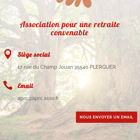
Association pour une retraite
convenable

Siège social
17 rue du Champ Jouan 35540 PLERGUER

Email
aprc@aprc.asso.fr
NOUS ENVOYER UN EMAIL