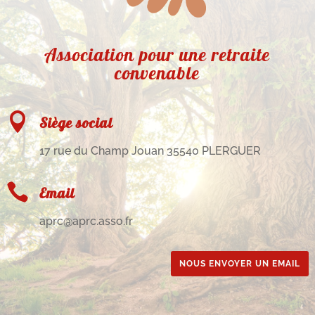
Association pour une retraite
convenable

Siège social
17 rue du Champ Jouan 35540 PLERGUER

Email
aprc@aprc.asso.fr
NOUS ENVOYER UN EMAIL