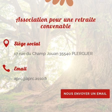
Association pour une retraite
convenable

Siège social
17 rue du Champ Jouan 35540 PLERGUER

Email
aprc@aprc.asso.fr
NOUS ENVOYER UN EMAIL