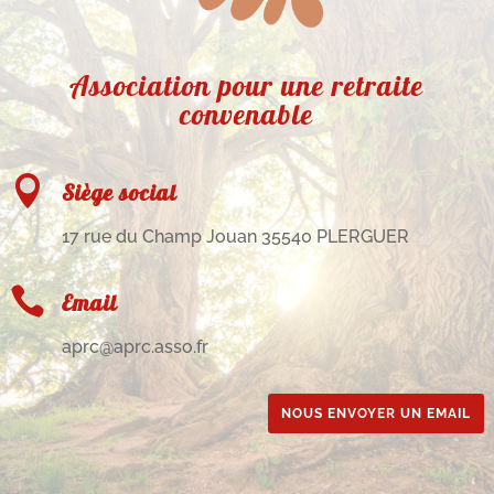
Association pour une retraite
convenable

Siège social
17 rue du Champ Jouan 35540 PLERGUER

Email
aprc@aprc.asso.fr
NOUS ENVOYER UN EMAIL