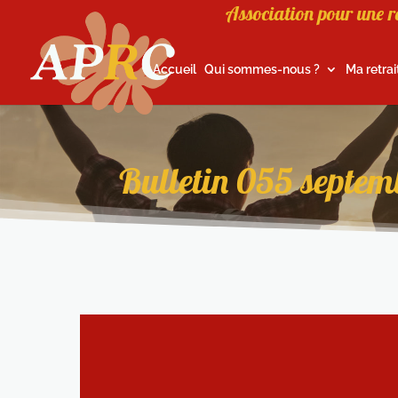
Association pour une r
Accueil
Qui sommes-nous ?
Ma retrai
Bulletin 055 septem