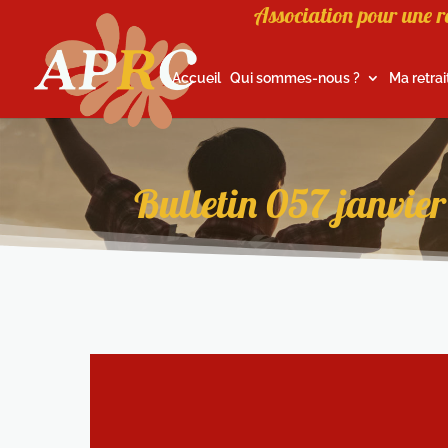
Association pour une r
Accueil
Qui sommes-nous ?
Ma retrai
Bulletin 057 janvie