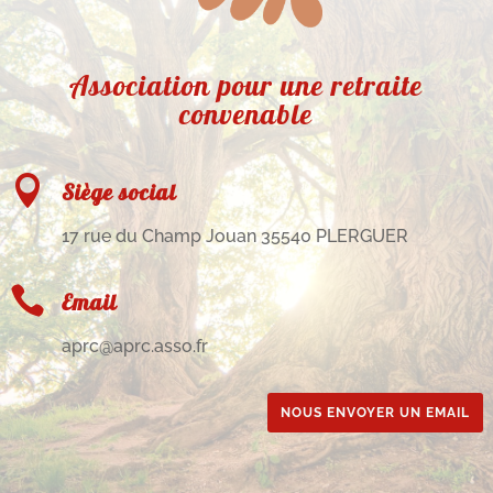
Association pour une retraite
convenable

Siège social
17 rue du Champ Jouan 35540 PLERGUER

Email
aprc@aprc.asso.fr
NOUS ENVOYER UN EMAIL