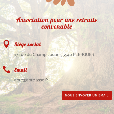
Association pour une retraite
convenable

Siège social
17 rue du Champ Jouan 35540 PLERGUER

Email
aprc@aprc.asso.fr
NOUS ENVOYER UN EMAIL