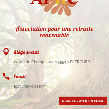
Association pour une retraite
convenable

Siège social
17 rue du Champ Jouan 35540 PLERGUER

Email
aprc@aprc.asso.fr
NOUS ENVOYER UN EMAIL