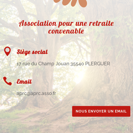
Association pour une retraite
convenable

Siège social
17 rue du Champ Jouan 35540 PLERGUER

Email
aprc@aprc.asso.fr
NOUS ENVOYER UN EMAIL