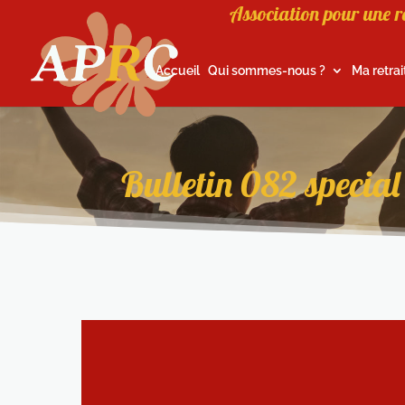
Association pour une r
Accueil
Qui sommes-nous ?
Ma retrai
Bulletin 082 specia