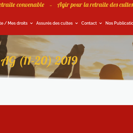
etraite convenable
Agir pour la retraite des cultes
–
te / Mes droits
Assurés des cultes
Contact
Nos Publicati
l AG (11-20) 2019