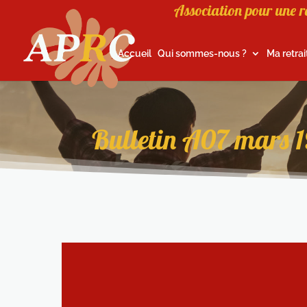
Association pour une r
Accueil
Qui sommes-nous ?
Ma retrai
Bulletin A07 mars 