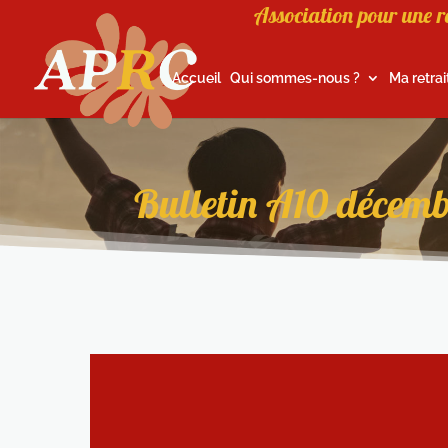
Association pour une r
Accueil
Qui sommes-nous ?
Ma retrai
Bulletin A10 décem