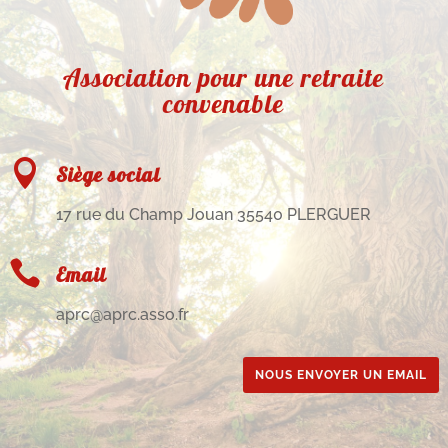
Association pour une retraite
convenable

Siège social
17 rue du Champ Jouan 35540 PLERGUER

Email
aprc@aprc.asso.fr
NOUS ENVOYER UN EMAIL