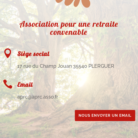
Association pour une retraite
convenable

Siège social
17 rue du Champ Jouan 35540 PLERGUER

Email
aprc@aprc.asso.fr
NOUS ENVOYER UN EMAIL