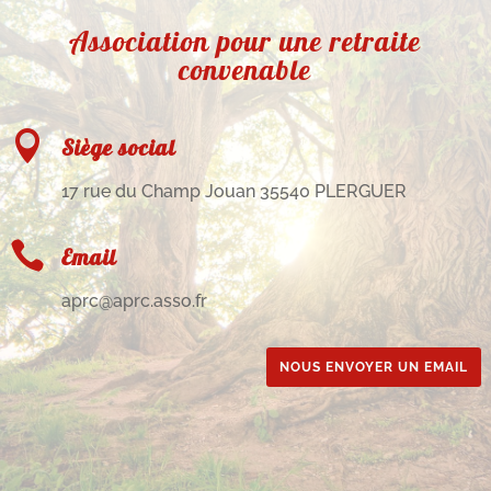
Association pour une retraite
convenable

Siège social
17 rue du Champ Jouan 35540 PLERGUER

Email
aprc@aprc.asso.fr
NOUS ENVOYER UN EMAIL