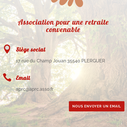
Association pour une retraite
convenable

Siège social
17 rue du Champ Jouan 35540 PLERGUER

Email
aprc@aprc.asso.fr
NOUS ENVOYER UN EMAIL