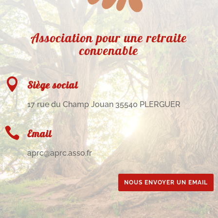
Association pour une retraite
convenable

Siège social
17 rue du Champ Jouan 35540 PLERGUER

Email
aprc@aprc.asso.fr
NOUS ENVOYER UN EMAIL